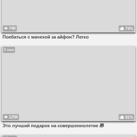
74K
74%
Поебаться с мачехой за айфон? Легко
9 мин
125K
81%
Это лучший подарок на совершеннолетие 🎁