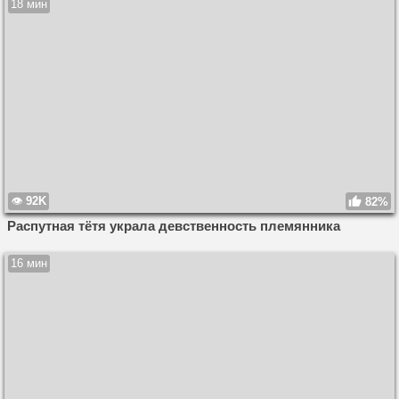
18 мин
92K
82%
Распутная тётя украла девственность племянника
16 мин