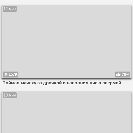
12 мин
157K
76%
Поймал мачеху за дрочкой и наполнил писю спермой
10 мин