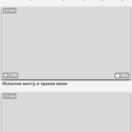
14 мин
170K
78%
Исполни мечту и трахни меня
15 мин