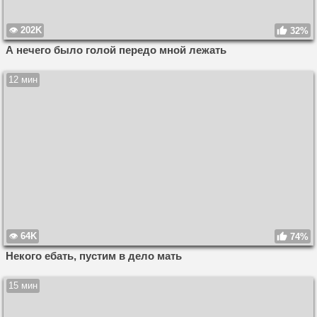
202K
32%
А нечего было голой передо мной лежать
12 мин
64K
74%
Некого ебать, пустим в дело мать
15 мин