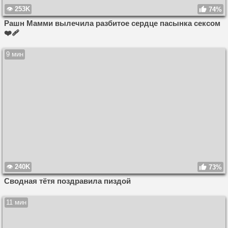
253K
74%
Рашн Мамми вылечила разбитое сердце пасынка сексом
❤️‍🩹
9 мин
240K
73%
Сводная тётя поздравила пиздой
11 мин