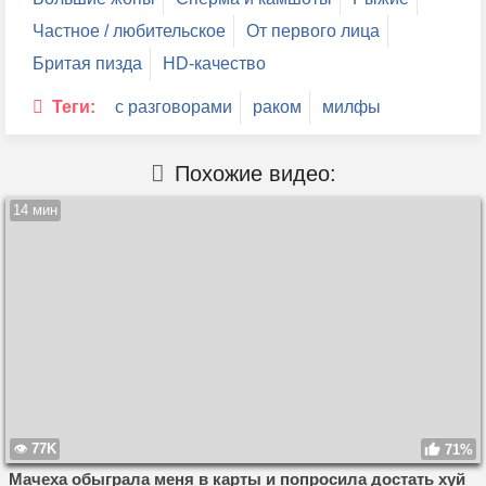
Частное / любительское
От первого лица
Бритая пизда
HD-качество
Теги:
с разговорами
раком
милфы
Похожие видео:
14 мин
77K
71%
Мачеха обыграла меня в карты и попросила достать хуй