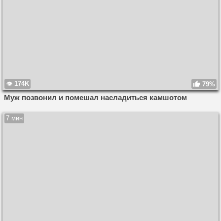
174K
79%
Муж позвонил и помешал насладиться камшотом
7 мин